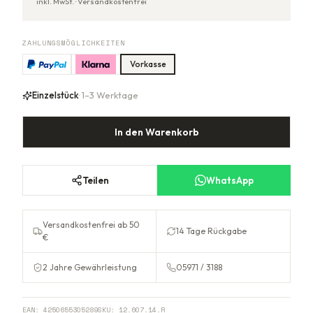
inkl. MwSt. ·
Versandkostenfrei
ZAHLUNGSMÖGLICHKEITEN
Vorkasse
Einzelstück
· 1–3 Werktage
In den Warenkorb
Teilen
WhatsApp
Versandkostenfrei ab 50
14 Tage Rückgabe
€
2 Jahre Gewährleistung
05971 / 3188
EAN:
4250655305289
SKU:
12.607.14.R