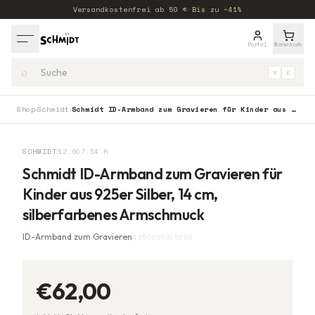
Versandkostenfrei ab
50
€
·
Bis zu −41%
Portal
Warenkorb
⌕
⌘
K
Shop
Schmidt
Schmidt ID-Armband zum Gravieren für Kinder aus 925er Silber, 14 cm, silberfarbenes Armschmuck
›
›
SCHMIDT
12.607.14.R
Schmidt ID-Armband zum Gravieren für
Kinder aus 925er Silber, 14 cm,
silberfarbenes Armschmuck
ID-Armband zum Gravieren
4250655305289
€62,00