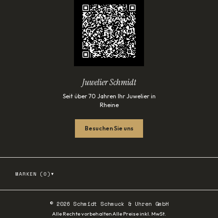
Juwelier Schmidt
Seit über 70 Jahren Ihr Juwelier in
Rheine
Besuchen Sie uns
▾
MARKEN (
0
)
©
2026
Schmidt Schmuck & Uhren GmbH
·
Alle Rechte vorbehalten
Alle Preise inkl. MwSt.