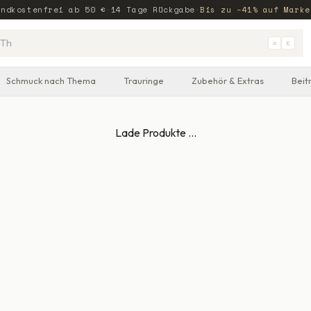
andkostenfrei ab
50
€
·
14 Tage Rückgabe
·
Bis zu −41% auf Marke
⌘
K
Schmuck nach Thema
Trauringe
Zubehör & Extras
Beit
Lade Produkte …