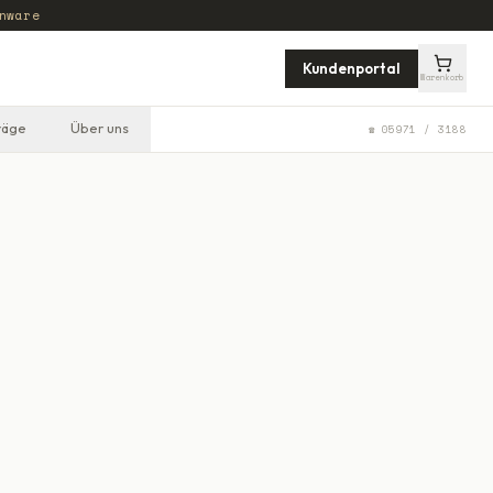
nware
Kundenportal
Warenkorb
räge
Über uns
☎ 05971 / 3188