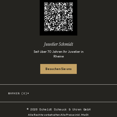
Juwelier Schmidt
Seit über 70 Jahren Ihr Juwelier in
Rheine
Besuchen Sie uns
▾
MARKEN (
0
)
©
2026
Schmidt Schmuck & Uhren GmbH
·
Alle Rechte vorbehalten
Alle Preise inkl. MwSt.