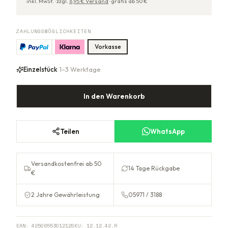
inkl. MwSt. ·
zzgl.
6,95
€ Versand
·
gratis ab
50
€
ZAHLUNGSMÖGLICHKEITEN
Vorkasse
Einzelstück
· 1–3 Werktage
In den Warenkorb
Teilen
WhatsApp
Versandkostenfrei ab 50
14 Tage Rückgabe
€
2 Jahre Gewährleistung
05971 / 3188
EAN:
4250655301212
SKU:
12.12.42.R