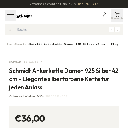
Versandkostenfrei ab
50
€
·
Bis zu −41%
Portal
Warenkorb
⌕
⌘
K
Shop
Schmidt
Schmidt Ankerkette Damen 925 Silber 42 cm – Elegante silberfarbene Kette für jeden Anlass
›
›
SCHMIDT
12.12.42.R
Schmidt Ankerkette Damen 925 Silber 42
cm – Elegante silberfarbene Kette für
jeden Anlass
Ankerkette Silber 925
4250655301212
€36,00