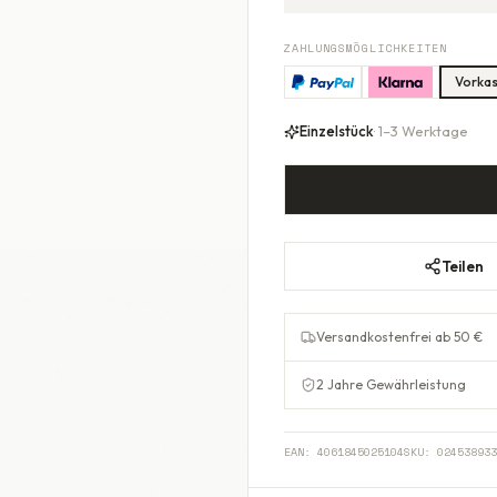
ZAHLUNGSMÖGLICHKEITEN
Vorka
Einzelstück
· 1–3 Werktage
Teilen
Versandkostenfrei ab 50 €
2 Jahre Gewährleistung
EAN:
4061845025104
SKU:
024538933