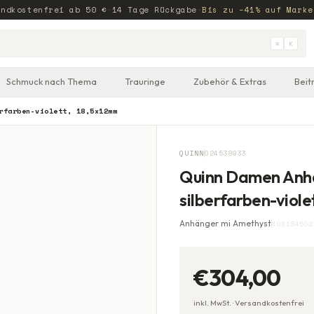
andkostenfrei ab
50
€
·
14 Tage Rückgabe
·
Bis zu −41% auf Marke
⌘
K
Schmuck nach Thema
Trauringe
Zubehör & Extras
Beit
rfarben-violett, 18,5x12mm
QUINN
024538933
Quinn Damen Anhä
silberfarben-viol
Anhänger mi Amethyst
406184502
€304,00
inkl. MwSt. ·
Versandkostenfrei