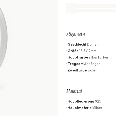
Allgemein
•
Geschlecht
Damen
•
Größe
18,5x12mm
•
Hauptfarbe
silberfarben
•
Trageort
Anhänger
•
Zweitfarbe
violett
Material
•
Hauptlegierung
925
•
Hauptmaterial
Silber