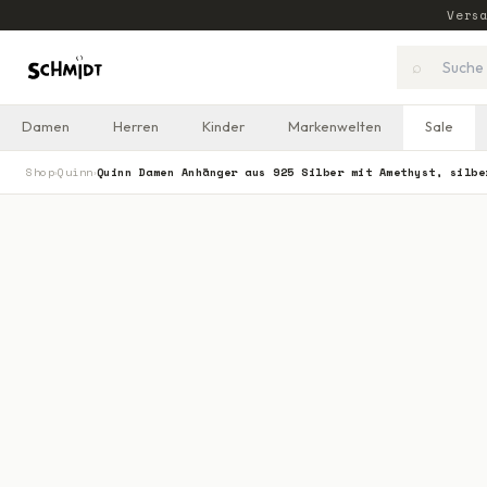
Vers
⌕
Damen
Herren
Kinder
Markenwelten
Sale
Shop
Quinn
Quinn Damen Anhänger aus 925 Silber mit Amethyst, silbe
›
›