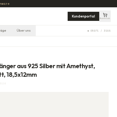
nware
Kundenportal
Warenkorb
räge
Über uns
☎ 05971 / 3188
nger aus 925 Silber mit Amethyst,
ett, 18,5x12mm
5104