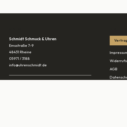
KONTAKT
RECHTLIC
Schmidt Schmuck & Uhren
Vertrag
Emsstraße 7-9
48431 Rheine
Impressu
05971 / 3188
Widerrufs
info@uhrenschmidt.de
AGB
Datenschu
ÖFFNUNGSZEITEN
Versandb
Mo
geschlossen
Di – Fr
10:00–13:30 & 14:30–18:00
PARTNER
Sa
10:00–16:00
vaterunds
traurings