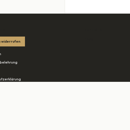
HES
SORTIMENT
Lade…
 widerrufen
m
belehrung
tzerklärung
edingungen
ohn.net ↗
tudio-rheine.de ↗