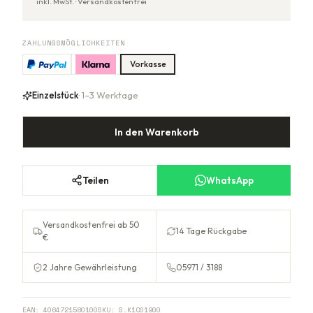
inkl. MwSt. ·
Versandkostenfrei
ZAHLUNGSMÖGLICHKEITEN
Vorkasse
Einzelstück
· 1–3 Werktage
In den Warenkorb
Teilen
WhatsApp
Versandkostenfrei ab 50
14 Tage Rückgabe
€
2 Jahre Gewährleistung
05971 / 3188
EAN:
4064721580100
SKU:
S.K1C01900