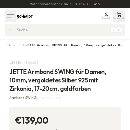
Versandkostenfrei ab
50
€
·
Bis zu −41%
Portal
Warenkorb
⌕
⌘
K
Shop
JETTE
JETTE Armband SWING für Damen, 10mm, vergoldetes Silber 925 mit Zirkonia, 17-20cm, goldfarben
›
›
JETTE
S.K1C01900
JETTE Armband SWING für Damen,
10mm, vergoldetes Silber 925 mit
Zirkonia, 17-20cm, goldfarben
Armband SWING
4064721580100
€139,00