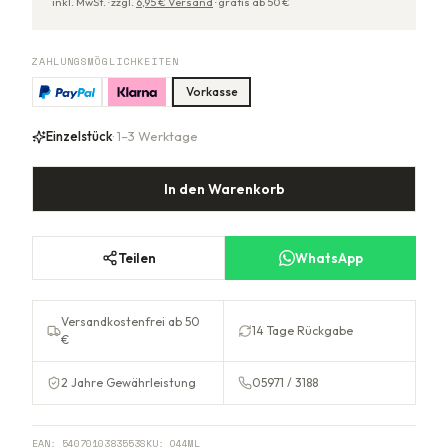
inkl. MwSt. ·
zzgl.
6,95
€ Versand
·
gratis ab
50
€
ZAHLUNGSMÖGLICHKEITEN
Vorkasse
Einzelstück
· 1–3 Werktage
In den Warenkorb
Teilen
WhatsApp
Versandkostenfrei ab 50
14 Tage Rückgabe
€
2 Jahre Gewährleistung
05971 / 3188
EAN:
5407010383553
SKU:
O44ML