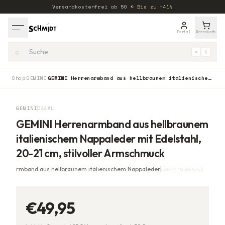
Versandkostenfrei ab
50
€
·
Bis zu −41%
Portal
Warenkorb
⌕
⌘
K
Shop
GEMINI
GEMINI Herrenarmband aus hellbraunem italienischem Nappaleder mit Edelstahl, 20-21 cm, stilvoller Armschmuck
›
›
GEMINI
O44ML
GEMINI Herrenarmband aus hellbraunem
italienischem Nappaleder mit Edelstahl,
20-21 cm, stilvoller Armschmuck
rmband aus hellbraunem italienischem Nappaleder
5407010383553
€49,95