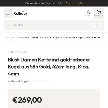
Versandkostenfrei ab
50
€
·
Bis zu −41%
Portal
Warenkorb
⌕
⌘
K
Shop
Blush
Blush Damen Kette mit goldfarbener Kugel aus 585 Gold, 42cm lang, Ø ca. 4mm
›
›
BLUSH
3120YGO
Blush Damen Kette mit goldfarbener
Kugel aus 585 Gold, 42cm lang, Ø ca.
4mm
Kette mit Kugel
8720053901759
€269,00