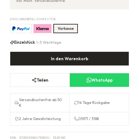
inkl. MwSt. ·
Versandkostenfrei
ZAHLUNGSMÖGLICHKEITEN
Vorkasse
Einzelstück
· 1–3 Werktage
In den Warenkorb
Teilen
WhatsApp
Versandkostenfrei ab 50
14 Tage Rückgabe
€
2 Jahre Gewährleistung
05971 / 3188
EAN:
8720053901759
SKU:
3120YGO