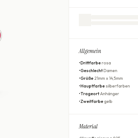
Allgemein
•
Drittfarbe
rosa
•
Geschlecht
Damen
•
Größe
21mm x 14,5mm
•
Hauptfarbe
silberfarben
•
Trageort
Anhänger
•
Zweitfarbe
gelb
Material