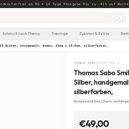
andkostenfrei ab
50
€
·
14 Tage Rückgabe
·
Bis zu −41% auf Marke
⌘
K
Schmuck nach Thema
Trauringe
Zubehör & Extras
Beit
25 Silber, handgemalt, Damen, 21mm x 14,5mm, silberfarben,
THOMAS SABO
CC1293-664-4
Thomas Sabo Smil
Silber, handgema
silberfarben,
Smileyworld Kiss Charm-Anhänger
€49,00