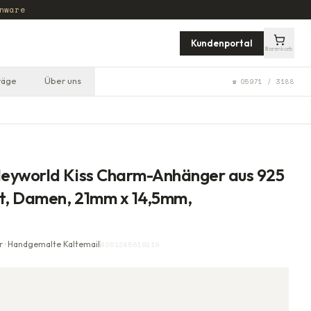
nware
Kundenportal
Warenkorb
räge
Über uns
☎ 05971 / 3188
eyworld Kiss Charm-Anhänger aus 925
lt, Damen, 21mm x 14,5mm,
 · Handgemalte Kaltemail
4051245619119