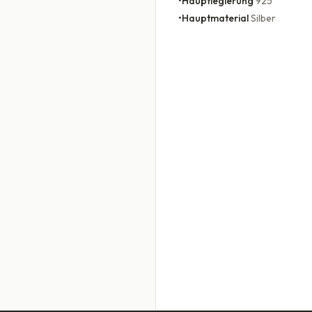
•
Hauptlegierung
925
•
Hauptmaterial
Silber