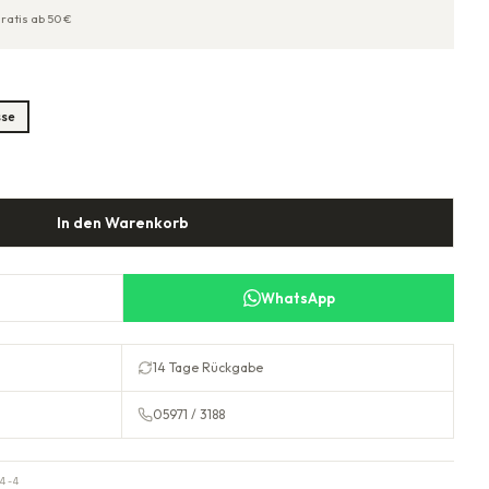
ratis ab
50
€
sse
In den Warenkorb
WhatsApp
14 Tage Rückgabe
05971 / 3188
4-4