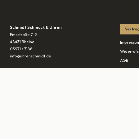
KONTAKT
RECHTLIC
Schmidt Schmuck & Uhren
Vertrag
Emsstraße 7-9
48431 Rheine
Impressu
05971 / 3188
Widerrufs
info@uhrenschmidt.de
AGB
Datenschu
ÖFFNUNGSZEITEN
Versandb
Mo
geschlossen
Di – Fr
10:00–13:30 & 14:30–18:00
PARTNER
Sa
10:00–16:00
vaterunds
traurings