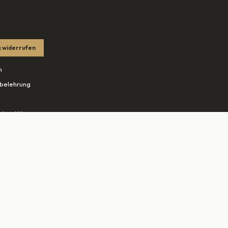
HES
SORTIMENT
Lade…
 widerrufen
m
belehrung
tzerklärung
edingungen
ohn.net ↗
tudio-rheine.de ↗