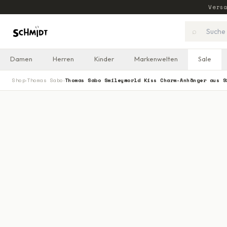
Vers
⌕
Damen
Herren
Kinder
Markenwelten
Sale
Shop
Thomas Sabo
Thomas Sabo Smileyworld Kiss Charm-Anhänger aus 9
›
›