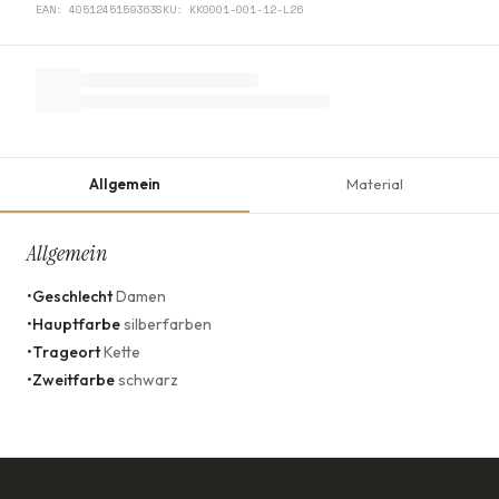
EAN:
4051245159363
SKU:
KK0001-001-12-L26
Allgemein
Material
Allgemein
•
Geschlecht
Damen
•
Hauptfarbe
silberfarben
•
Trageort
Kette
•
Zweitfarbe
schwarz