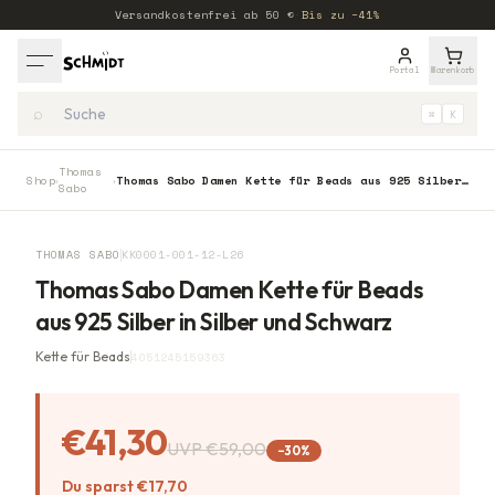
Versandkostenfrei ab
50
€
·
Bis zu −41%
Portal
Warenkorb
⌕
⌘
K
Thomas
Shop
Thomas Sabo Damen Kette für Beads aus 925 Silber in Silber und Schwarz
›
›
Sabo
−
30
%
THOMAS SABO
KK0001-001-12-L26
Thomas Sabo Damen Kette für Beads
aus 925 Silber in Silber und Schwarz
Kette für Beads
4051245159363
€41,30
UVP
€59,00
−
30
%
Du sparst
€17,70