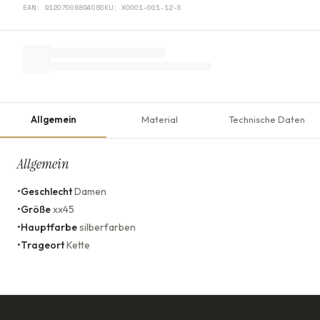
EAN:
9120700889406
SKU:
X0001-001-12-S
Allgemein
Material
Technische Daten
Allgemein
•
Geschlecht
Damen
•
Größe
xx45
•
Hauptfarbe
silberfarben
•
Trageort
Kette