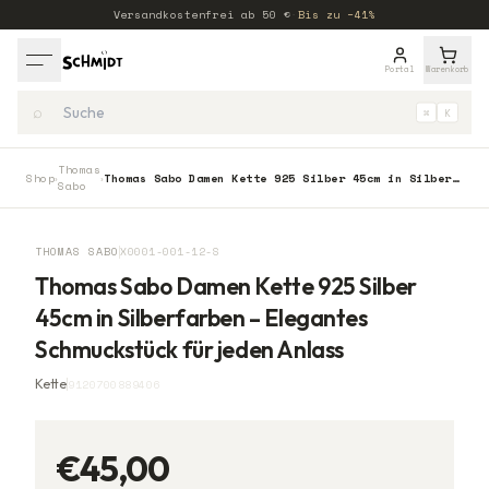
Versandkostenfrei ab
50
€
·
Bis zu −41%
Portal
Warenkorb
⌕
⌘
K
Thomas
Shop
Thomas Sabo Damen Kette 925 Silber 45cm in Silberfarben – Elegantes Schmuckstück für jeden Anlass
›
›
Sabo
THOMAS SABO
X0001-001-12-S
Thomas Sabo Damen Kette 925 Silber
45cm in Silberfarben – Elegantes
Schmuckstück für jeden Anlass
Kette
9120700889406
€45,00