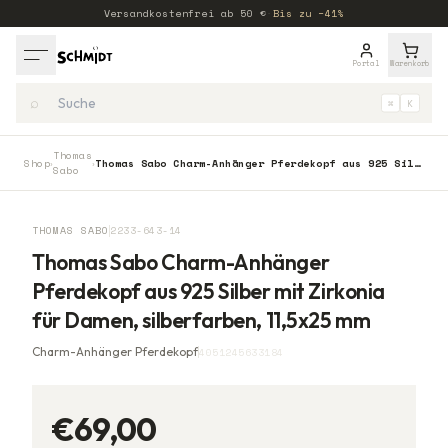
Versandkostenfrei ab
50
€
·
Bis zu −41%
Portal
Warenkorb
⌕
⌘
K
Thomas
Shop
Thomas Sabo Charm-Anhänger Pferdekopf aus 925 Silber mit Zirkonia für Damen, silberfarben, 11,5x25 mm
›
›
Sabo
THOMAS SABO
2233-643-14
Thomas Sabo Charm-Anhänger
Pferdekopf aus 925 Silber mit Zirkonia
für Damen, silberfarben, 11,5x25 mm
Charm-Anhänger Pferdekopf
4051245633184
€69,00