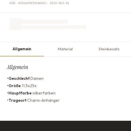
EAN:
4051245633184
SKU:
2233-643-14
Allgemein
Material
Steinbesatz
Allgemein
•
Geschlecht
Damen
•
Größe
11.5x25x
•
Hauptfarbe
silberfarben
•
Trageort
Charm-Anhänger