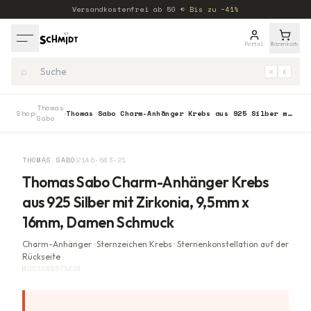
Versandkostenfrei ab
50
€
·
Bis zu −41%
Portal
Warenkorb
⌕
⌘
K
Thomas
Shop
Thomas Sabo Charm-Anhänger Krebs aus 925 Silber mit Zirkonia, 9,5mm x 16mm, Damen Schmuck
›
›
Sabo
−
30
%
THOMAS SABO
2146-643-21
Thomas Sabo Charm-Anhänger Krebs
aus 925 Silber mit Zirkonia, 9,5mm x
16mm, Damen Schmuck
Charm-Anhänger · Sternzeichen Krebs · Sternenkonstellation auf der
Rückseite
4051245571424