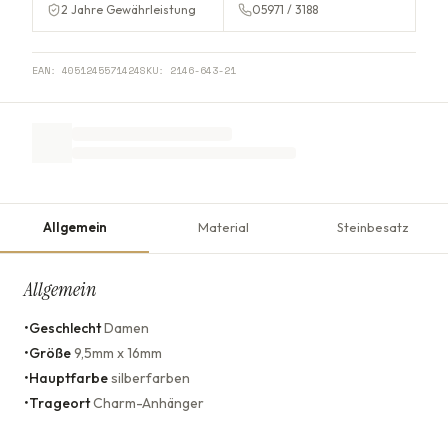
2 Jahre Gewährleistung
05971 / 3188
EAN:
4051245571424
SKU:
2146-643-21
Allgemein
Material
Steinbesatz
Allgemein
•
Geschlecht
Damen
•
Größe
9,5mm x 16mm
•
Hauptfarbe
silberfarben
•
Trageort
Charm-Anhänger