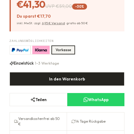
€41,30
UVP
€59,00
−
30
%
Du sparst
€17,70
inkl. MwSt. ·
zzgl.
6,95
€ Versand
·
gratis ab
50
€
ZAHLUNGSMÖGLICHKEITEN
Vorkasse
Einzelstück
· 1–3 Werktage
In den Warenkorb
Teilen
WhatsApp
Versandkostenfrei ab 50
14 Tage Rückgabe
€