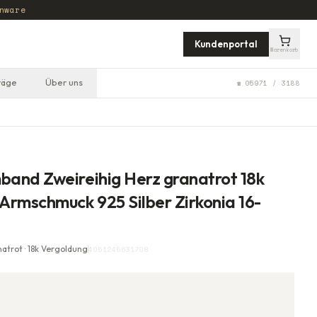
nware
Kundenportal
Warenkorb
räge
Über uns
☎ 05971 / 3188
and Zweireihig Herz granatrot 18k
rmschmuck 925 Silber Zirkonia 16-
atrot · 18k Vergoldung
4051245631708