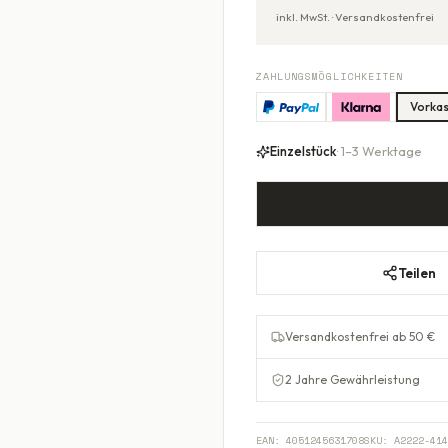
inkl. MwSt. ·
Versandkostenfrei
ZAHLUNGSMÖGLICHKEITEN
Vorka
Einzelstück
· 1–3 Werktage
Teilen
Versandkostenfrei ab 50 €
2 Jahre Gewährleistung
EAN:
4051245631708
SKU:
A2222-414