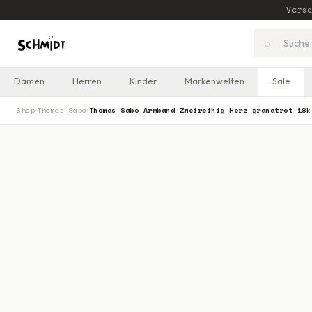
Vers
⌕
Damen
Herren
Kinder
Markenwelten
Sale
Shop
Thomas Sabo
Thomas Sabo Armband Zweireihig Herz granatrot 18k
›
›