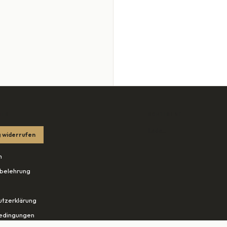
HES
SORTIMENT
Lade…
 widerrufen
m
belehrung
tzerklärung
edingungen