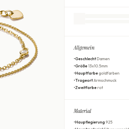
Allgemein
•
Geschlecht
Damen
•
Größe
13x10.5mm
•
Hauptfarbe
goldfarben
•
Trageort
Armschmuck
•
Zweitfarbe
rot
Material
•
Hauptlegierung
925