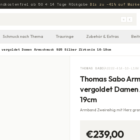
andkostenfrei ab
50
€
·
14 Tage Rückgabe
·
Bis zu −41% auf Marke
⌘
K
Schmuck nach Thema
Trauringe
Zubehör & Extras
Beit
 vergoldet Damen Armschmuck 925 Silber Zirkonia 16-19cm
THOMAS SABO
A2222-414-10-L19V
Thomas Sabo Armb
vergoldet Damen A
19cm
Armband Zweireihig mit Herz gran
€239,00