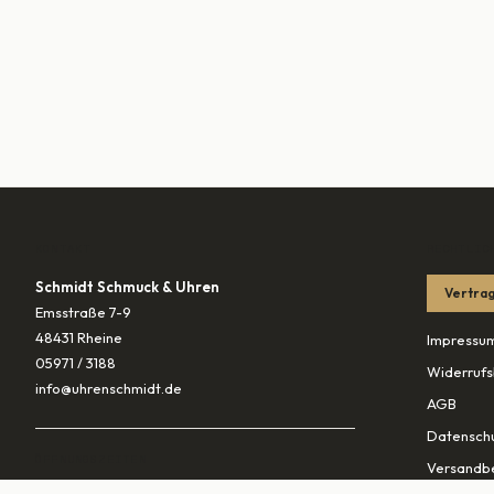
KONTAKT
RECHTLIC
Schmidt Schmuck & Uhren
Vertrag
Emsstraße 7-9
48431 Rheine
Impressu
05971 / 3188
Widerrufs
info@uhrenschmidt.de
AGB
Datenschu
ÖFFNUNGSZEITEN
Versandb
Mo
geschlossen