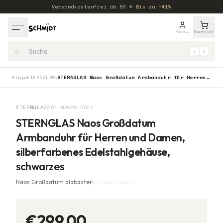
Versandkostenfrei ab
50
€
·
Bis zu −41%
Portal
Warenkorb
⌕
⌘
K
Shop
STERNGLAS
STERNGLAS Naos Großdatum Armbanduhr für Herren und Damen, silberfarbenes Edelstahlgehäuse, schwarzes
›
›
STERNGLAS
S01-NAG26-BR02
STERNGLAS Naos Großdatum
Armbanduhr für Herren und Damen,
silberfarbenes Edelstahlgehäuse,
schwarzes
Naos Großdatum alabaster
4262417716417
€299,00