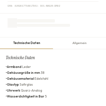
EAN:
4262417716417
SKU:
S01-NAG26-BR02
Technische Daten
Allgemein
Technische Daten
•
Armband
Leder
•
Gehäusegröße in mm
38
•
Gehäusematerial
Edelstahl
•
Glastyp
Safirglas
•
Uhrwerk
Quarz-Analog
•
Wasserdichtigkeit in Bar
5