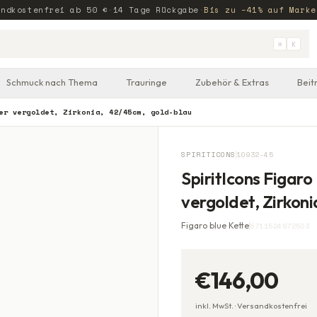
andkostenfrei ab
50
€
·
14 Tage Rückgabe
·
Bis zu −41% auf Marke
⌘
K
Schmuck nach Thema
Trauringe
Zubehör & Extras
Beit
er vergoldet, Zirkonia, 42/45cm, gold-blau
SPIRITICONS
10932-45
SpiritIcons Figaro
vergoldet, Zirkon
Figaro blue Kette
5711524872503
€146,00
inkl. MwSt. ·
Versandkostenfrei