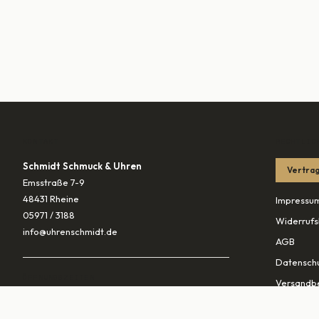
KONTAKT
RECHTLIC
Schmidt Schmuck & Uhren
Vertrag
Emsstraße 7-9
48431 Rheine
Impressu
05971 / 3188
Widerrufs
info@uhrenschmidt.de
AGB
Datenschu
ÖFFNUNGSZEITEN
Versandb
Mo
geschlossen
Di – Fr
10:00–13:30 & 14:30–18:00