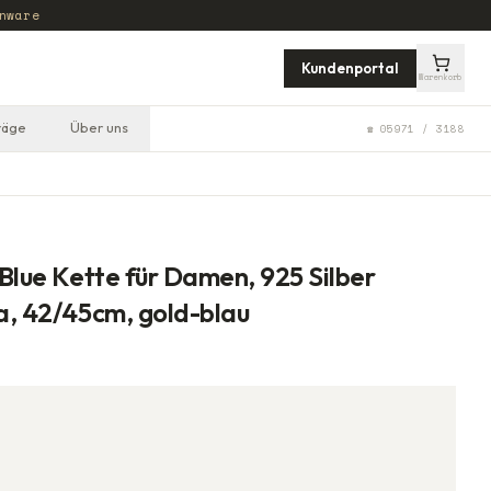
nware
Kundenportal
Warenkorb
räge
Über uns
☎ 05971 / 3188
 Blue Kette für Damen, 925 Silber
ia, 42/45cm, gold-blau