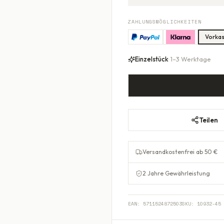
ZAHLUNGSMÖGLICHKEITEN
Vorka
Einzelstück
· 1–3 Werktage
Teilen
Versandkostenfrei ab 50 €
2 Jahre Gewährleistung
EAN:
5711524872503
SKU:
10932-45