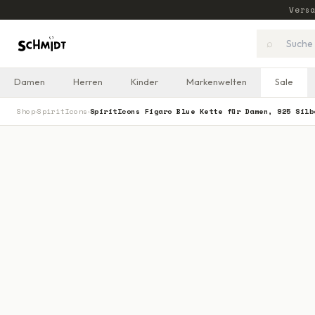
Vers
⌕
Damen
Herren
Kinder
Markenwelten
Sale
Shop
SpiritIcons
SpiritIcons Figaro Blue Kette für Damen, 925 Silb
›
›