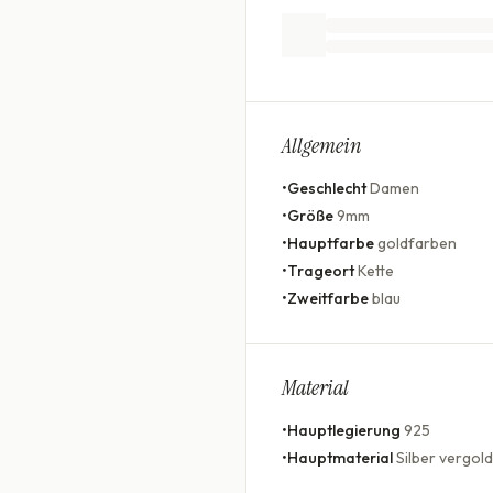
Allgemein
•
Geschlecht
Damen
•
Größe
9mm
•
Hauptfarbe
goldfarben
•
Trageort
Kette
•
Zweitfarbe
blau
Material
•
Hauptlegierung
925
•
Hauptmaterial
Silber vergold