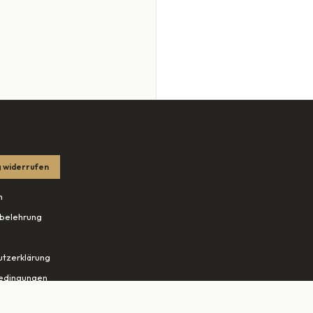
HES
SORTIMENT
Lade…
 widerrufen
m
belehrung
tzerklärung
edingungen