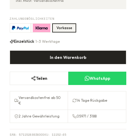
inkl. MwSt. ·
Versandkostenfrei
ZAHLUNGSMÖGLICHKEITEN
Vorkasse
Einzelstück
· 1–3 Werktage
In den Warenkorb
Teilen
WhatsApp
Versandkostenfrei ab 50
14 Tage Rückgabe
€
2 Jahre Gewährleistung
05971 / 3188
EAN:
5711524883400
SKU:
11152-45