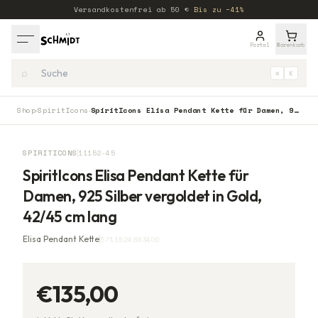
Versandkostenfrei ab
50
€
·
Bis zu −41%
Portal
Warenkorb
⌕
⌘
K
Shop
SpiritIcons
SpiritIcons Elisa Pendant Kette für Damen, 925 Silber vergoldet in Gold, 42/45 cm lang
›
›
SPIRITICONS
11152-45
SpiritIcons Elisa Pendant Kette für
Damen, 925 Silber vergoldet in Gold,
42/45 cm lang
Elisa Pendant Kette
5711524883400
€135,00