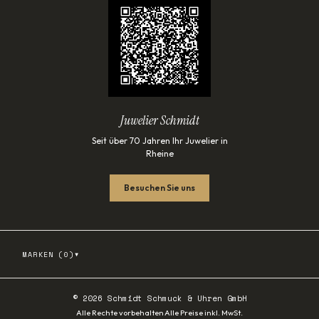
Juwelier Schmidt
Seit über 70 Jahren Ihr Juwelier in
Rheine
Besuchen Sie uns
▾
MARKEN (
0
)
©
2026
Schmidt Schmuck & Uhren GmbH
·
Alle Rechte vorbehalten
Alle Preise inkl. MwSt.