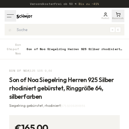
Versandkostenfrei ab
50
€
·
Bis zu −41%
Portal
Warenkorb
⌕
⌘
K
Son
Shop
of
Son of Noa Siegelring Herren 925 Silber rhodiniert gebürstet, Ringgröße 64, silberfarben
›
›
Noa
SON OF NOA
125 105 9_64
Son of Noa Siegelring Herren 925 Silber
rhodiniert gebürstet, Ringgröße 64,
silberfarben
Siegelring gebürstet, rhodiniert
5711008266651
€165,00