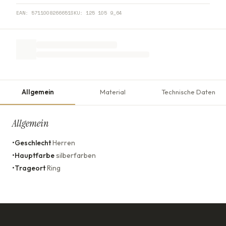
EAN:
5711008266651
SKU:
125 105 9_64
Allgemein
Material
Technische Daten
Allgemein
•
Geschlecht
Herren
•
Hauptfarbe
silberfarben
•
Trageort
Ring