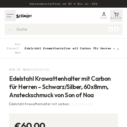
Versandkostenfrei ab
50
€
·
Bis zu −41%
Portal
Warenkorb
⌕
⌘
K
Son
Shop
of
Edelstahl Krawattenhalter mit Carbon für Herren – Schwarz/Silber, 60x8mm, Ansteckschmuck von Son of Noa
›
›
Noa
SON OF NOA
40930322700
Edelstahl Krawattenhalter mit Carbon
für Herren – Schwarz/Silber, 60x8mm,
Ansteckschmuck von Son of Noa
Edelstahl Krawattenhalter mit carbon
5711008511669
€60,00