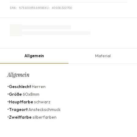
EAN:
5711008511669
SKU:
40930322700
Allgemein
Material
Allgemein
•
Geschlecht
Herren
•
Größe
60x8mm
•
Hauptfarbe
schwarz
•
Trageort
Ansteckschmuck
•
Zweitfarbe
silberfarben