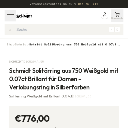
Versandkostenfrei ab
50
€
·
Bis zu −41%
Portal
Warenkorb
⌕
⌘
K
Shop
Schmidt
Schmidt Solitärring aus 750 Weißgold mit 0.07ct Brillant für Damen – Verlobungsring in Silberfarben
›
›
SCHMIDT
91CM26/A_55
Schmidt Solitärring aus 750 Weißgold mit
0.07ct Brillant für Damen –
Verlobungsring in Silberfarben
Solitärring Weißgold mit Brillant 0.07ct
91CM26A_55
€776,00