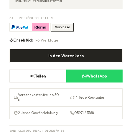
inkl. MwSt. ·
Versandkostenfrei
ZAHLUNGSMÖGLICHKEITEN
Vorkasse
Einzelstück
· 1–3 Werktage
In den Warenkorb
Teilen
WhatsApp
Versandkostenfrei ab 50
14 Tage Rückgabe
€
2 Jahre Gewährleistung
05971 / 3188
EAN:
91CM26A_55
SKU:
91CM26/A_55