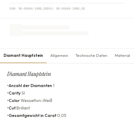
EAN:
50-00444-1850_52
SKU:
50-00444-1850_52
Diamant Hauptstein
Allgemein
Technische Daten
Material
Diamant Hauptstein
•
Anzahl der Diamanten
1
•
Carity
SI
•
Color
Wesselton-Weiß
•
Cut
Brillant
•
Gesamtgewicht in Carat
0,05