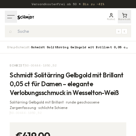
Versandkostenfrei ab
50
€
·
Bis zu −41%
Portal
Warenkorb
⌕
⌘
K
Shop
Schmidt
Schmidt Solitärring Gelbgold mit Brillant 0,05 ct für Damen – elegante Verlobungsschmuck in Wesselton-Weiß
›
›
SCHMIDT
50-00444-1850_52
Schmidt Solitärring Gelbgold mit Brillant
0,05 ct für Damen – elegante
Verlobungsschmuck in Wesselton-Weiß
Solitärring Gelbgold mit Brillant · runde geschossene
Zargenfassung · schlichte Schiene
50-00444-1850_52
€419,00