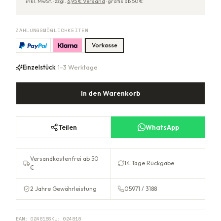
inkl. MwSt. ·
zzgl.
6,95
€ Versand
·
gratis ab
50
€
ZAHLUNGSMÖGLICHKEITEN
Vorkasse
Einzelstück
· 1–3 Werktage
In den Warenkorb
Teilen
WhatsApp
Versandkostenfrei ab 50
14 Tage Rückgabe
€
2 Jahre Gewährleistung
05971 / 3188
EAN:
024818
SKU:
024818