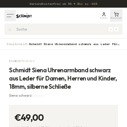
Versandkostenfrei ab
50
€
·
Bis zu −41%
Portal
Warenkorb
⌕
⌘
K
Shop
Schmidt
Schmidt Siena Uhrenarmband schwarz aus Leder für Damen, Herren und Kinder, 18mm, silberne Schließe
›
›
SCHMIDT
024818
Schmidt Siena Uhrenarmband schwarz
aus Leder für Damen, Herren und Kinder,
18mm, silberne Schließe
Siena schwarz
024818
€49,00