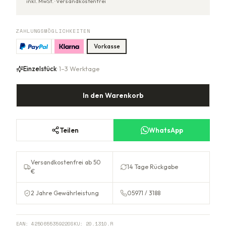
inkl. MwSt. ·
Versandkostenfrei
ZAHLUNGSMÖGLICHKEITEN
Vorkasse
Einzelstück
· 1–3 Werktage
In den Warenkorb
Teilen
WhatsApp
Versandkostenfrei ab 50
14 Tage Rückgabe
€
2 Jahre Gewährleistung
05971 / 3188
EAN:
4250655359220
SKU:
20.1310.R