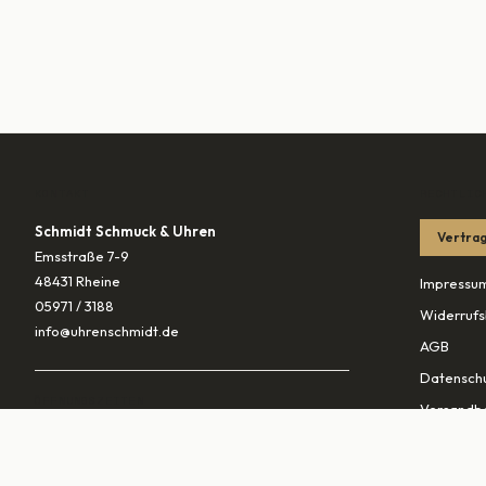
KONTAKT
RECHTLIC
Schmidt Schmuck & Uhren
Vertrag
Emsstraße 7-9
48431 Rheine
Impressu
05971 / 3188
Widerrufs
info@uhrenschmidt.de
AGB
Datenschu
ÖFFNUNGSZEITEN
Versandb
Mo
geschlossen
Di – Fr
10:00–13:30 & 14:30–18:00
PARTNER