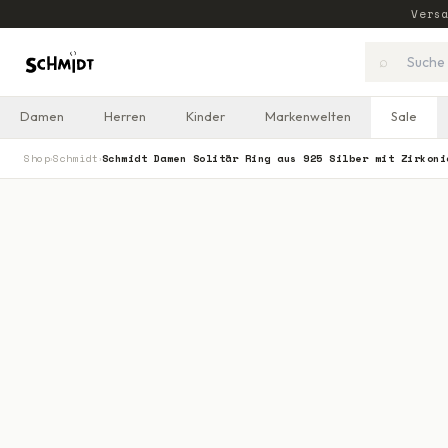
Vers
⌕
Damen
Herren
Kinder
Markenwelten
Sale
Shop
Schmidt
Schmidt Damen Solitär Ring aus 925 Silber mit Zirkoni
›
›