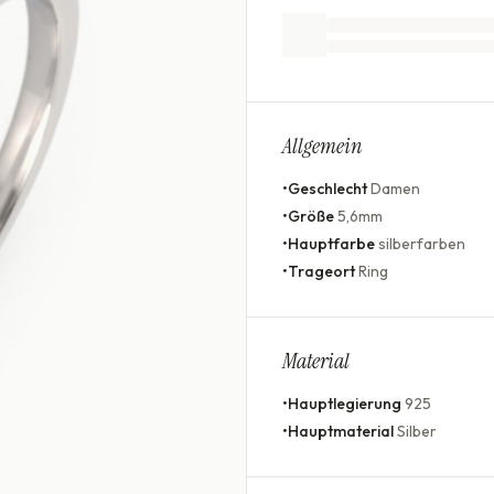
Allgemein
•
Geschlecht
Damen
•
Größe
5,6mm
•
Hauptfarbe
silberfarben
•
Trageort
Ring
Material
•
Hauptlegierung
925
•
Hauptmaterial
Silber