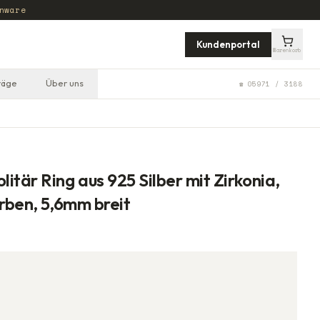
nware
Kundenportal
Warenkorb
räge
Über uns
☎ 05971 / 3188
tär Ring aus 925 Silber mit Zirkonia,
arben, 5,6mm breit