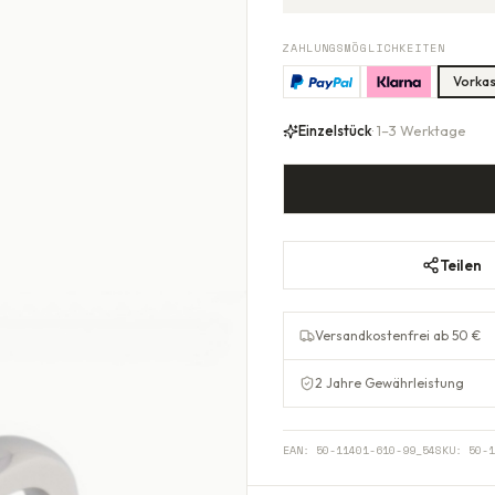
ZAHLUNGSMÖGLICHKEITEN
Vorka
Einzelstück
· 1–3 Werktage
Teilen
Versandkostenfrei ab 50 €
2 Jahre Gewährleistung
EAN:
50-11401-610-99_54
SKU:
50-1