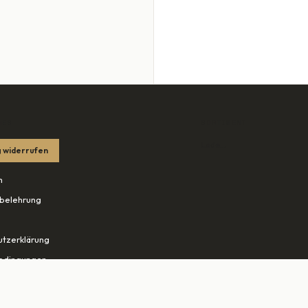
HES
SORTIMENT
Lade…
 widerrufen
m
belehrung
tzerklärung
edingungen