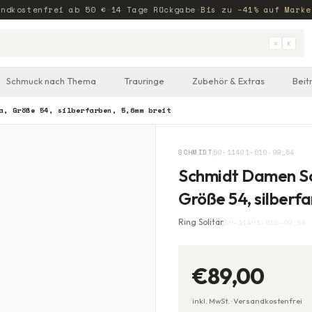
andkostenfrei ab
50
€
·
14 Tage Rückgabe
·
Bis zu −41% auf Marke
⌘
K
Schmuck nach Thema
Trauringe
Zubehör & Extras
Beit
a, Größe 54, silberfarben, 5,6mm breit
SCHMIDT
50-11401-610-99_54
Schmidt Damen Soli
Größe 54, silberf
Ring Solitär
50-11401-610-99_54
€89,00
inkl. MwSt. ·
Versandkostenfrei