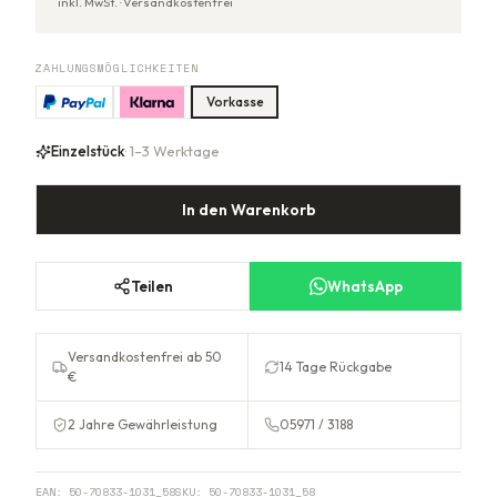
inkl. MwSt. ·
Versandkostenfrei
ZAHLUNGSMÖGLICHKEITEN
Vorkasse
Einzelstück
· 1–3 Werktage
In den Warenkorb
Teilen
WhatsApp
Versandkostenfrei ab 50
14 Tage Rückgabe
€
2 Jahre Gewährleistung
05971 / 3188
EAN:
50-70833-1031_58
SKU:
50-70833-1031_58