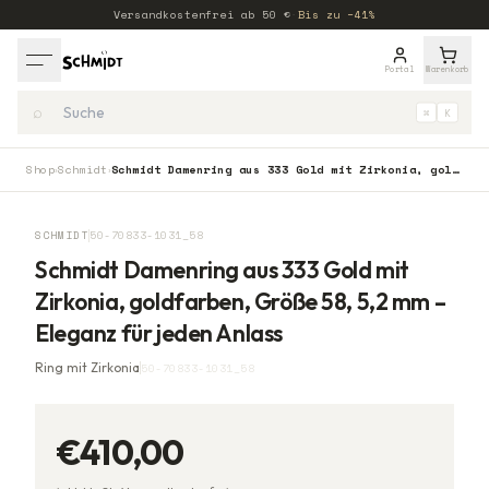
Versandkostenfrei ab
50
€
·
Bis zu −41%
Portal
Warenkorb
⌕
⌘
K
Shop
Schmidt
Schmidt Damenring aus 333 Gold mit Zirkonia, goldfarben, Größe 58, 5,2 mm – Eleganz für jeden Anlass
›
›
SCHMIDT
50-70833-1031_58
Schmidt Damenring aus 333 Gold mit
Zirkonia, goldfarben, Größe 58, 5,2 mm –
Eleganz für jeden Anlass
Ring mit Zirkonia
50-70833-1031_58
€410,00