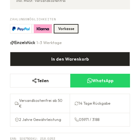
inkl. MwSt. ·
Versandkostenfrei
ZAHLUNGSMÖGLICHKEITEN
Vorkasse
Einzelstück
· 1–3 Werktage
In den Warenkorb
Teilen
WhatsApp
Versandkostenfrei ab 50
14 Tage Rückgabe
€
2 Jahre Gewährleistung
05971 / 3188
EAN:
109750
SKU:
218.0253