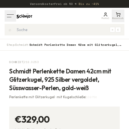
Versandkostenfrei ab
50
€
·
Bis zu −41%
Portal
Warenkorb
⌕
⌘
K
Shop
Schmidt
Schmidt Perlenkette Damen 42cm mit Glitzerkugel, 925 Silber vergoldet, Süsswasser-Perlen, gold-weiß
›
›
SCHMIDT
218.0253
Schmidt Perlenkette Damen 42cm mit
Glitzerkugel, 925 Silber vergoldet,
Süsswasser-Perlen, gold-weiß
Perlenkette mit Glitzerkugel · mit Kugelschließe
109750
€329,00