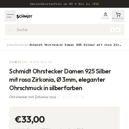
Versandkostenfrei ab
50
€
·
Bis zu −41%
Portal
Warenkorb
⌕
⌘
K
Shop
Schmidt
Schmidt Ohrstecker Damen 925 Silber mit rosa Zirkonia, Ø 3mm, eleganter Ohrschmuck in silberfarben
›
›
SCHMIDT
30-10378-613-99
Schmidt Ohrstecker Damen 925 Silber
mit rosa Zirkonia, Ø 3mm, eleganter
Ohrschmuck in silberfarben
Ohrstecker mit Zirkonia rosa
30-10378-613-99
€33,00