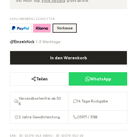
inkl. MwSt. ·
zzgl.
6,95
€ Versand
·
gratis ab
50
€
ZAHLUNGSMÖGLICHKEITEN
Vorkasse
Einzelstück
· 1–3 Werktage
In den Warenkorb
Teilen
WhatsApp
Versandkostenfrei ab 50
14 Tage Rückgabe
€
2 Jahre Gewährleistung
05971 / 3188
EAN:
30-10378-613-99
SKU:
30-10378-613-99