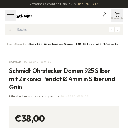
Versandkostenfrei ab
50
€
·
Bis zu −41%
Portal
Warenkorb
⌕
⌘
K
Shop
Schmidt
Schmidt Ohrstecker Damen 925 Silber mit Zirkonia Peridot Ø 4mm in Silber und Grün
›
›
SCHMIDT
30-10379-606-99
Schmidt Ohrstecker Damen 925 Silber
mit Zirkonia Peridot Ø 4mm in Silber und
Grün
Ohrstecker mit Zirkonia peridot
30-10379-606-99
€38,00