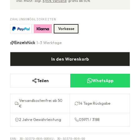
inkl. MwSt. ·
zzgl.
6,95
€ Versand
·
gratis ab
50
€
ZAHLUNGSMÖGLICHKEITEN
Vorkasse
Einzelstück
· 1–3 Werktage
In den Warenkorb
Teilen
WhatsApp
Versandkostenfrei ab 50
14 Tage Rückgabe
€
2 Jahre Gewährleistung
05971 / 3188
EAN:
30-10379-606-99
SKU:
30-10379-606-99