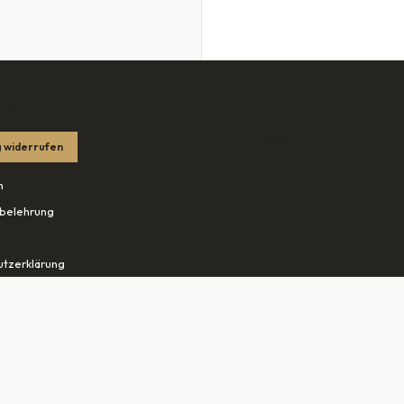
HES
SORTIMENT
Lade…
 widerrufen
m
belehrung
tzerklärung
edingungen
ohn.net ↗
tudio-rheine.de ↗