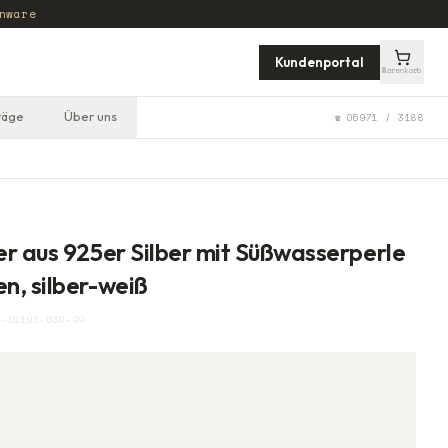
nware
Kundenportal
Warenkorb
räge
Über uns
☎ 05971 / 3188
r aus 925er Silber mit Süßwasserperle
n, silber-weiß
-10191-630-99