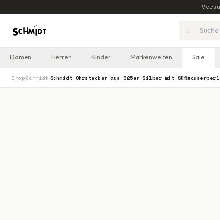
Vers
⌕
Damen
Herren
Kinder
Markenwelten
Sale
Shop
Schmidt
Schmidt Ohrstecker aus 925er Silber mit Süßwasserperl
›
›