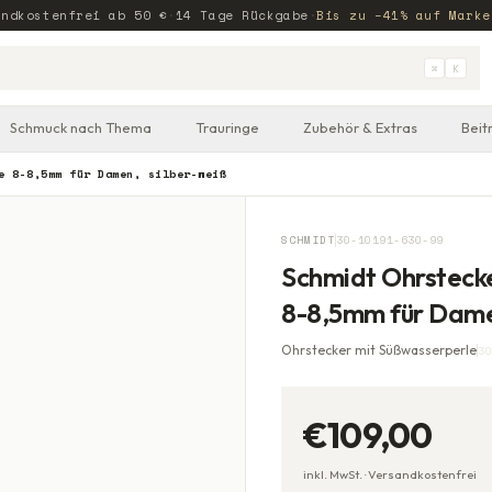
andkostenfrei ab
50
€
·
14 Tage Rückgabe
·
Bis zu −41% auf Marke
⌘
K
Schmuck nach Thema
Trauringe
Zubehör & Extras
Beit
e 8-8,5mm für Damen, silber-weiß
SCHMIDT
30-10191-630-99
Schmidt Ohrstecke
8-8,5mm für Dame
Ohrstecker mit Süßwasserperle
30
€109,00
inkl. MwSt. ·
Versandkostenfrei