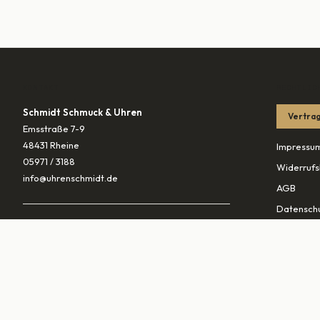
KONTAKT
RECHTLIC
Schmidt Schmuck & Uhren
Vertrag
Emsstraße 7-9
48431 Rheine
Impressu
05971 / 3188
Widerrufs
info@uhrenschmidt.de
AGB
Datenschu
ÖFFNUNGSZEITEN
Versandb
Mo
geschlossen
Di – Fr
10:00–13:30 & 14:30–18:00
PARTNER
Sa
10:00–16:00
vaterunds
traurings