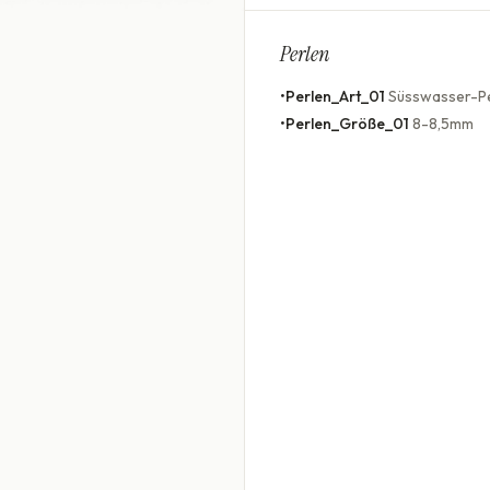
Perlen
•
Perlen_Art_01
Süsswasser-P
•
Perlen_Größe_01
8-8,5mm