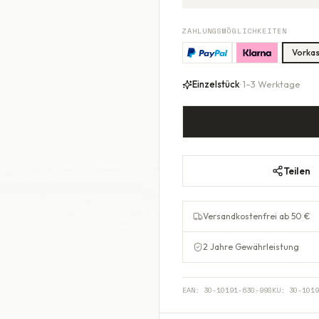
ZAHLUNGSMÖGLICHKEITEN
Vorka
Einzelstück
· 1–3 Werktage
Teilen
Versandkostenfrei ab 50 €
2 Jahre Gewährleistung
EAN:
30-10191-630-99
SKU:
30-1019