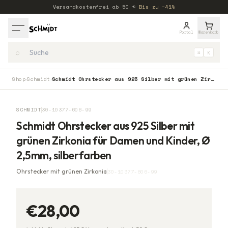
Versandkostenfrei ab
50
€
·
Bis zu −41%
Portal
Warenkorb
⌕
⌘
K
Shop
Schmidt
Schmidt Ohrstecker aus 925 Silber mit grünen Zirkonia für Damen und Kinder, Ø 2,5mm, silberfarben
›
›
SCHMIDT
30-10377-606-99
Schmidt Ohrstecker aus 925 Silber mit
grünen Zirkonia für Damen und Kinder, Ø
2,5mm, silberfarben
Ohrstecker mit grünen Zirkonia
30-10377-606-99
€28,00