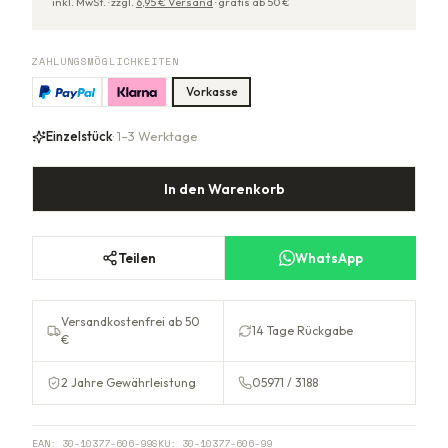
inkl. MwSt. ·
zzgl.
6,95
€ Versand
·
gratis ab
50
€
ZAHLUNGSMÖGLICHKEITEN
Vorkasse
Einzelstück
· 1–3 Werktage
In den Warenkorb
Teilen
WhatsApp
Versandkostenfrei ab 50
14 Tage Rückgabe
€
2 Jahre Gewährleistung
05971 / 3188
EAN:
30-10377-606-99
SKU:
30-10377-606-99