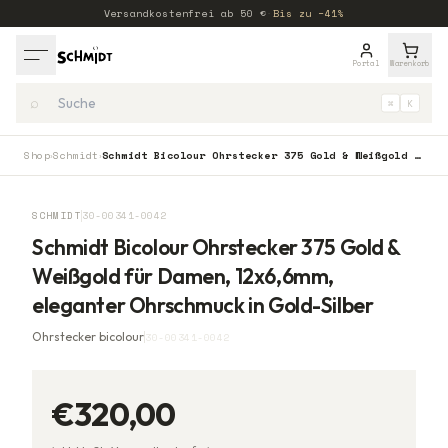
Versandkostenfrei ab
50
€
·
Bis zu −41%
Portal
Warenkorb
⌕
⌘
K
Shop
Schmidt
Schmidt Bicolour Ohrstecker 375 Gold & Weißgold für Damen, 12x6,6mm, eleganter Ohrschmuck in Gold-Silber
›
›
SCHMIDT
30-00341-0042
Schmidt Bicolour Ohrstecker 375 Gold &
Weißgold für Damen, 12x6,6mm,
eleganter Ohrschmuck in Gold-Silber
Ohrstecker bicolour
30-00341-0042
€320,00