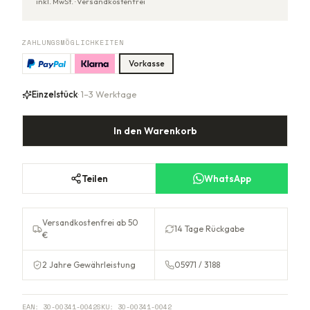
inkl. MwSt. ·
Versandkostenfrei
ZAHLUNGSMÖGLICHKEITEN
Vorkasse
Einzelstück
· 1–3 Werktage
In den Warenkorb
Teilen
WhatsApp
Versandkostenfrei ab 50
14 Tage Rückgabe
€
2 Jahre Gewährleistung
05971 / 3188
EAN:
30-00341-0042
SKU:
30-00341-0042