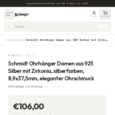
Versandkostenfrei ab
50
€
·
Bis zu −41%
Portal
Warenkorb
⌕
⌘
K
Shop
Schmidt
Schmidt Ohrhänger Damen aus 925 Silber mit Zirkonia, silberfarben, 8,9x37,5mm, eleganter Ohrschmuck
›
›
SCHMIDT
5.1491.R
Schmidt Ohrhänger Damen aus 925
Silber mit Zirkonia, silberfarben,
8,9x37,5mm, eleganter Ohrschmuck
Ohrhänger mit Zirkonia
4250655318579
€106,00