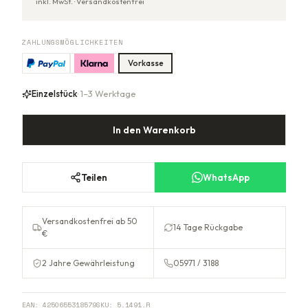
inkl. MwSt. ·
Versandkostenfrei
ZAHLUNGSMÖGLICHKEITEN
Vorkasse
Einzelstück
· 1–3 Werktage
In den Warenkorb
Teilen
WhatsApp
Versandkostenfrei ab 50
14 Tage Rückgabe
€
2 Jahre Gewährleistung
05971 / 3188
EAN:
4250655318579
SKU:
5.1491.R