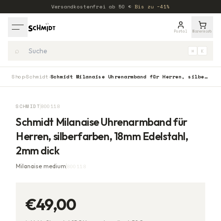
Versandkostenfrei ab
50
€
·
Bis zu −41%
Portal
Warenkorb
⌕
⌘
K
Shop
Schmidt
Schmidt Milanaise Uhrenarmband für Herren, silberfarben, 18mm Edelstahl, 2mm dick
›
›
SCHMIDT
800118
Schmidt Milanaise Uhrenarmband für
Herren, silberfarben, 18mm Edelstahl,
2mm dick
Milanaise medium
800118
€49,00