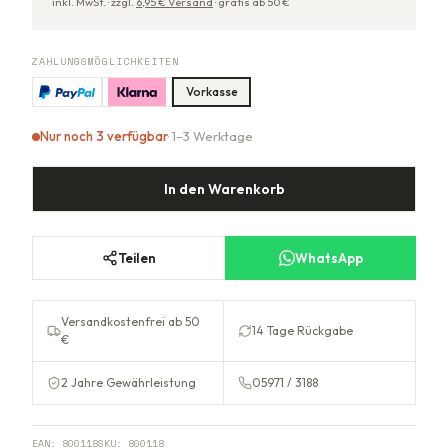
inkl. MwSt. ·
zzgl.
6,95
€ Versand
·
gratis ab
50
€
ZAHLUNGSMÖGLICHKEITEN
Vorkasse
Nur noch 3 verfügbar
· 1–3 Werktage
In den Warenkorb
Teilen
WhatsApp
Versandkostenfrei ab 50
14 Tage Rückgabe
€
2 Jahre Gewährleistung
05971 / 3188
EAN:
800118
SKU:
800118