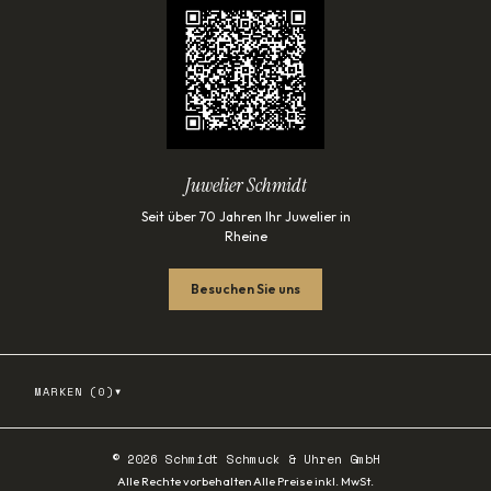
Juwelier Schmidt
Seit über 70 Jahren Ihr Juwelier in
Rheine
Besuchen Sie uns
▾
MARKEN (
0
)
©
2026
Schmidt Schmuck & Uhren GmbH
·
Alle Rechte vorbehalten
Alle Preise inkl. MwSt.