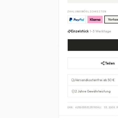
ZAHLUNGSMÖGLICHKEITEN
Vorka
Einzelstück
· 1–3 Werktage
Teilen
Versandkostenfrei ab 50 €
2 Jahre Gewährleistung
EAN:
4250655313574
SKU:
33.1008.R