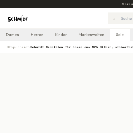
Vers
⌕
Damen
Herren
Kinder
Markenwelten
Sale
Shop
Schmidt
Schmidt Medaillon für Damen aus 925 Silber, silberfar
›
›