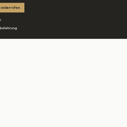
Lade…
 widerrufen
m
belehrung
tzerklärung
edingungen
ohn.net ↗
tudio-rheine.de ↗