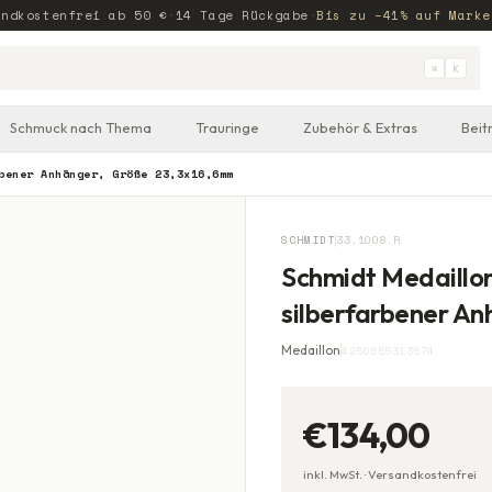
andkostenfrei ab
50
€
·
14 Tage Rückgabe
·
Bis zu −41% auf Marke
⌘
K
Schmuck nach Thema
Trauringe
Zubehör & Extras
Beit
bener Anhänger, Größe 23,3x16,6mm
SCHMIDT
33.1008.R
Schmidt Medaillon
silberfarbener A
Medaillon
4250655313574
€134,00
inkl. MwSt. ·
Versandkostenfrei