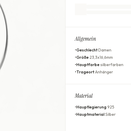
Allgemein
•
Geschlecht
Damen
•
Größe
23,3x16,6mm
•
Hauptfarbe
silberfarben
•
Trageort
Anhänger
Material
•
Hauptlegierung
925
•
Hauptmaterial
Silber