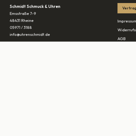
Schmidt Schmuck & Uhren
Vertrag
Emsstraße 7-9
48431 Rheine
Impressu
05971 / 3188
Widerrufs
info@uhrenschmidt.de
AGB
Datenschu
ÖFFNUNGSZEITEN
Versandb
Mo
geschlossen
Di – Fr
10:00–13:30 & 14:30–18:00
PARTNER
Sa
10:00–16:00
vaterunds
traurings
▾
MARKEN (
0
)