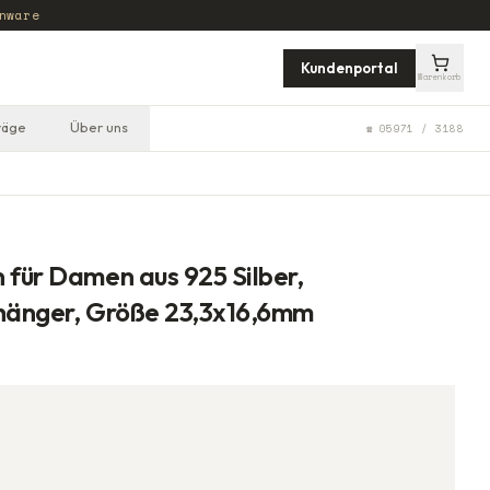
nware
Kundenportal
Warenkorb
räge
Über uns
☎ 05971 / 3188
 für Damen aus 925 Silber,
nhänger, Größe 23,3x16,6mm