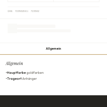
EAN:
723562
SKU:
723562
Allgemein
Allgemein
•
Hauptfarbe
goldfarben
•
Trageort
Anhänger
KONTAKT