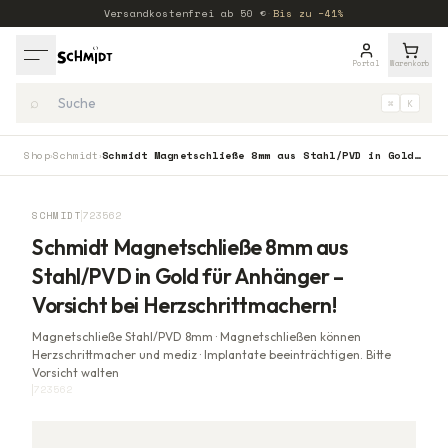
Versandkostenfrei ab
50
€
·
Bis zu −41%
Portal
Warenkorb
⌕
⌘
K
Shop
Schmidt
Schmidt Magnetschließe 8mm aus Stahl/PVD in Gold für Anhänger – Vorsicht bei Herzschrittmachern!
›
›
SCHMIDT
723562
Schmidt Magnetschließe 8mm aus
Stahl/PVD in Gold für Anhänger –
Vorsicht bei Herzschrittmachern!
Magnetschließe Stahl/PVD 8mm · Magnetschließen können
Herzschrittmacher und mediz · Implantate beeinträchtigen. Bitte
Vorsicht walten
723562