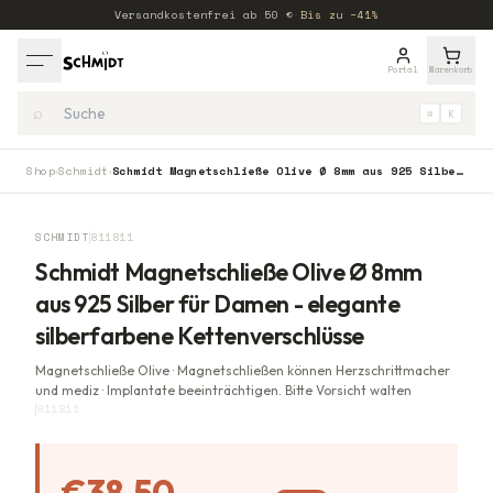
Versandkostenfrei ab
50
€
·
Bis zu −41%
Portal
Warenkorb
⌕
⌘
K
Shop
Schmidt
Schmidt Magnetschließe Olive Ø 8mm aus 925 Silber für Damen - elegante silberfarbene Kettenverschlüsse
›
›
−
30
%
SCHMIDT
811811
Schmidt Magnetschließe Olive Ø 8mm
aus 925 Silber für Damen - elegante
silberfarbene Kettenverschlüsse
Magnetschließe Olive · Magnetschließen können Herzschrittmacher
und mediz · Implantate beeinträchtigen. Bitte Vorsicht walten
811811
€38,50