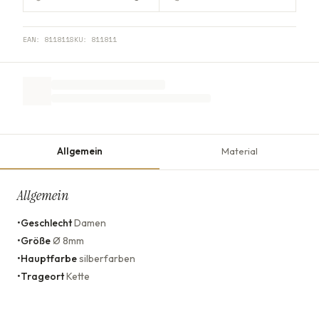
EAN:
811811
SKU:
811811
Allgemein
Material
Allgemein
•
Geschlecht
Damen
•
Größe
Ø 8mm
•
Hauptfarbe
silberfarben
•
Trageort
Kette