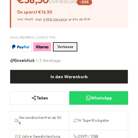
UVP
€55,00
−
30
%
Du sparst
€16,50
inkl. MwSt. ·
zzgl.
6,95
€ Versand
·
gratis ab
50
€
ZAHLUNGSMÖGLICHKEITEN
Vorkasse
Einzelstück
· 1–3 Werktage
In den Warenkorb
Teilen
WhatsApp
Versandkostenfrei ab 50
14 Tage Rückgabe
€
2 Jahre Gewährleistung
05971 / 3188