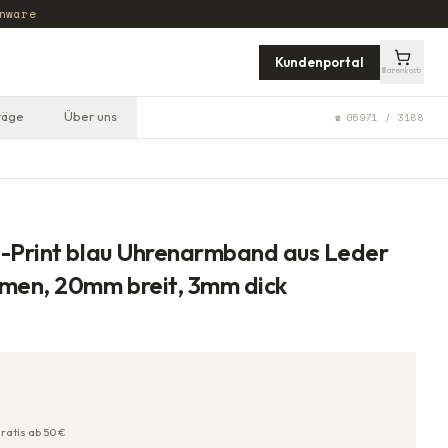
nware
Kundenportal
Warenkorb
räge
Über uns
☎ 05971 / 3188
a-Print blau Uhrenarmband aus Leder
amen, 20mm breit, 3mm dick
ratis ab
50
€