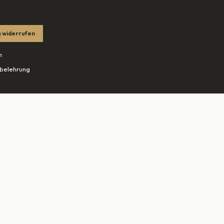
HES
SORTIMENT
Lade…
 widerrufen
m
belehrung
tzerklärung
edingungen
ohn.net ↗
tudio-rheine.de ↗