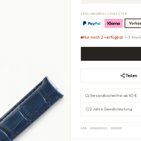
ZAHLUNGSMÖGLICHKEITEN
Vorka
Nur noch 2 verfügbar
· 1–3 Wer
Teilen
Versandkostenfrei ab 50 €
2 Jahre Gewährleistung
EAN:
868920
SKU:
868920