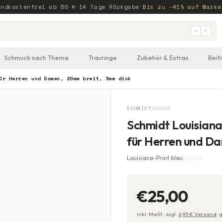
andkostenfrei ab
50
€
·
14 Tage Rückgabe
·
Bis zu −41% auf Marke
⌘
K
Schmuck nach Thema
Trauringe
Zubehör & Extras
Beit
ür Herren und Damen, 20mm breit, 3mm dick
SCHMIDT
868920
Schmidt Louisian
für Herren und D
Louisiana-Print blau
868920
€25,00
inkl. MwSt. ·
zzgl.
6,95
€ Versand
·
g