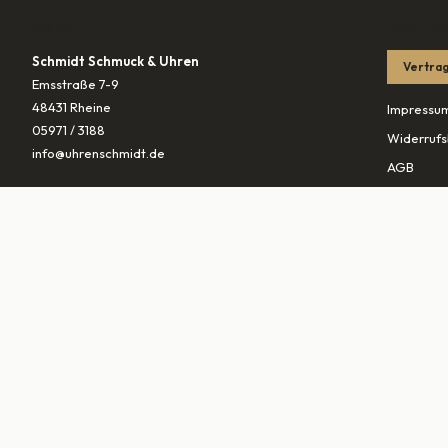
KONTAKT
RECHTLIC
Schmidt Schmuck & Uhren
Vertrag
Emsstraße 7-9
48431 Rheine
Impressu
05971 / 3188
Widerrufs
info@uhrenschmidt.de
AGB
Datenschu
ÖFFNUNGSZEITEN
Versandb
Mo
geschlossen
Di – Fr
10:00–13:30 & 14:30–18:00
PARTNER
Sa
10:00–16:00
vaterunds
traurings
▾
MARKEN (
0
)