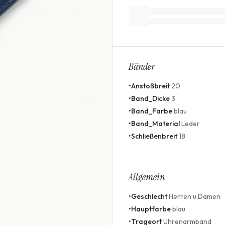
Bänder
•
Anstoßbreit
20
•
Band_Dicke
3
•
Band_Farbe
blau
•
Band_Material
Leder
•
Schließenbreit
18
Allgemein
•
Geschlecht
Herren u.Damen
•
Hauptfarbe
blau
•
Trageort
Uhrenarmband