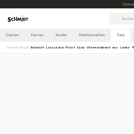
Vers
⌕
Damen
Herren
Kinder
Markenwelten
Sale
Shop
Schmidt
Schmidt Louisiana-Print blau Uhrenarmband aus Leder f
›
›