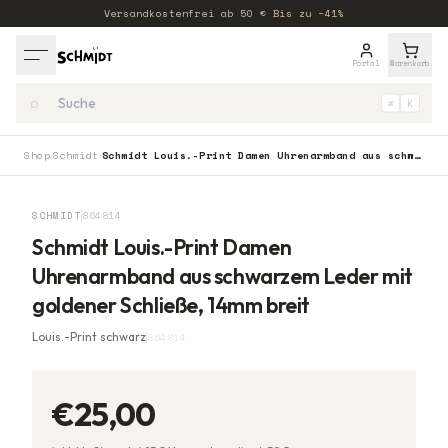
Versandkostenfrei ab
50
€
·
Bis zu −41%
Portal
Warenkorb
⌕
⌘
K
Shop
Schmidt
Schmidt Louis.-Print Damen Uhrenarmband aus schwarzem Leder mit goldener Schließe, 14mm breit
›
›
SCHMIDT
864814
Schmidt Louis.-Print Damen
Uhrenarmband aus schwarzem Leder mit
goldener Schließe, 14mm breit
Louis.-Print schwarz
864814
€25,00