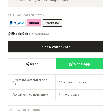
inkl. MwSt. ·
zzgl.
6,95
€ Versand
·
gratis ab
50
€
ZAHLUNGSMÖGLICHKEITEN
Vorkasse
Einzelstück
· 1–3 Werktage
In den Warenkorb
Teilen
WhatsApp
Versandkostenfrei ab 50
14 Tage Rückgabe
€
2 Jahre Gewährleistung
05971 / 3188
EAN:
864814
SKU:
864814