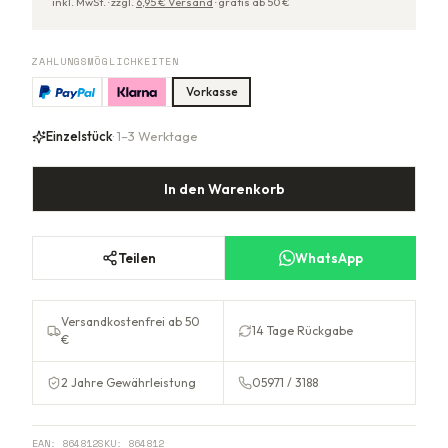
inkl. MwSt. ·
zzgl.
6,95
€ Versand
·
gratis ab
50
€
ZAHLUNGSMÖGLICHKEITEN
Vorkasse
Einzelstück
· 1–3 Werktage
In den Warenkorb
Teilen
WhatsApp
Versandkostenfrei ab 50
14 Tage Rückgabe
€
2 Jahre Gewährleistung
05971 / 3188
EAN:
864812
SKU:
864812