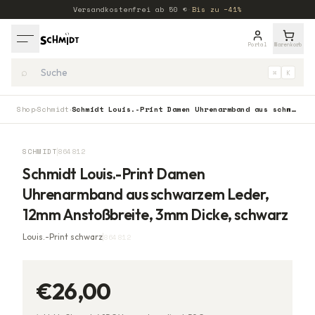
Versandkostenfrei ab
50
€
·
Bis zu −41%
Portal
Warenkorb
⌕
⌘
K
Shop
Schmidt
Schmidt Louis.-Print Damen Uhrenarmband aus schwarzem Leder, 12mm Anstoßbreite, 3mm Dicke, schwarz
›
›
SCHMIDT
864812
Schmidt Louis.-Print Damen
Uhrenarmband aus schwarzem Leder,
12mm Anstoßbreite, 3mm Dicke, schwarz
Louis.-Print schwarz
864812
€26,00