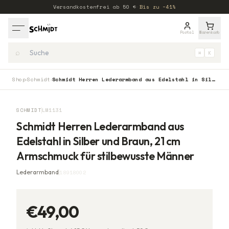
Versandkostenfrei ab
50
€
·
Bis zu −41%
Portal
Warenkorb
⌕
⌘
K
Shop
Schmidt
Schmidt Herren Lederarmband aus Edelstahl in Silber und Braun, 21 cm Armschmuck für stilbewusste Männer
›
›
SCHMIDT
LM1131
Schmidt Herren Lederarmband aus
Edelstahl in Silber und Braun, 21 cm
Armschmuck für stilbewusste Männer
Lederarmband
18918002
€49,00