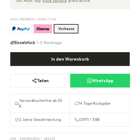
inkl. MwSt. ·
zzgl.
6,95
€ Versand
·
gratis ab
50
€
ZAHLUNGSMÖGLICHKEITEN
Vorkasse
Einzelstück
· 1–3 Werktage
In den Warenkorb
Teilen
WhatsApp
Versandkostenfrei ab 50
14 Tage Rückgabe
€
2 Jahre Gewährleistung
05971 / 3188
EAN:
18918002
SKU:
LM1131