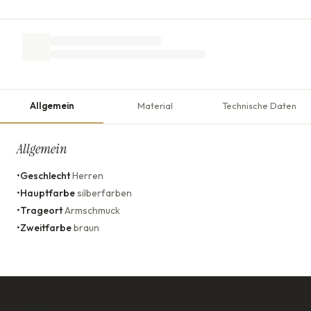
Allgemein
Material
Technische Daten
Allgemein
•
Geschlecht
Herren
•
Hauptfarbe
silberfarben
•
Trageort
Armschmuck
•
Zweitfarbe
braun
KONTAKT