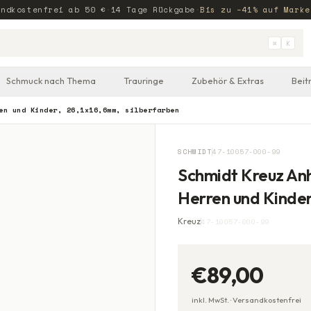
andkostenfrei ab
50
€
·
14 Tage Rückgabe
·
Bis zu −41% auf Marke
⌘
K
Schmuck nach Thema
Trauringe
Zubehör & Extras
Beit
en und Kinder, 26,1x16,6mm, silberfarben
SCHMIDT
47-10057-000-99
Schmidt Kreuz Anh
Herren und Kinder
Kreuz
47-10057-000-99
€89,00
inkl. MwSt. ·
Versandkostenfrei