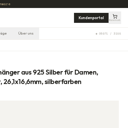
nware
Kundenportal
Warenkorb
räge
Über uns
☎ 05971 / 3188
änger aus 925 Silber für Damen,
, 26,1x16,6mm, silberfarben