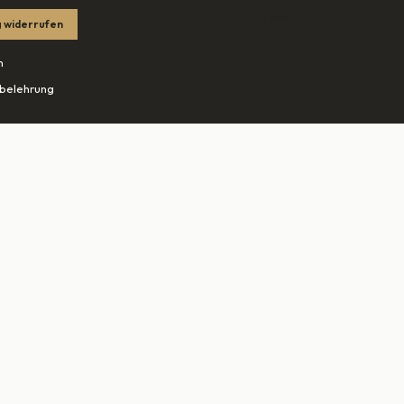
Lade…
 widerrufen
m
belehrung
tzerklärung
edingungen
ohn.net ↗
tudio-rheine.de ↗