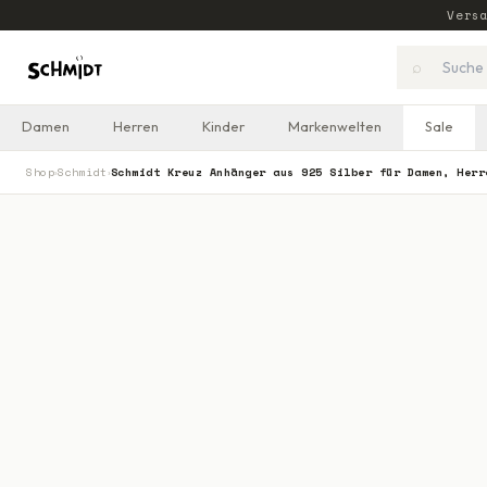
Vers
⌕
Damen
Herren
Kinder
Markenwelten
Sale
Shop
Schmidt
Schmidt Kreuz Anhänger aus 925 Silber für Damen, Herr
›
›