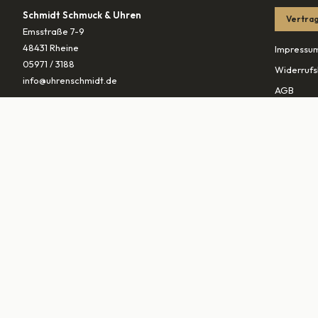
Schmidt Schmuck & Uhren
Vertrag
Emsstraße 7-9
48431 Rheine
Impressu
05971 / 3188
Widerrufs
info@uhrenschmidt.de
AGB
Datenschu
ÖFFNUNGSZEITEN
Versandb
Mo
geschlossen
Di – Fr
10:00–13:30 & 14:30–18:00
PARTNER
Sa
10:00–16:00
vaterunds
traurings
▾
MARKEN (
0
)