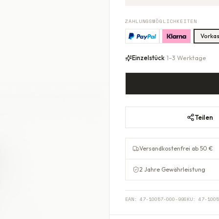
ZAHLUNGSMÖGLICHKEITEN
Vorka
Einzelstück
· 1–3 Werktage
Teilen
Versandkostenfrei ab 50 €
2 Jahre Gewährleistung
EAN:
47-10057-000-99
SKU:
47-1005