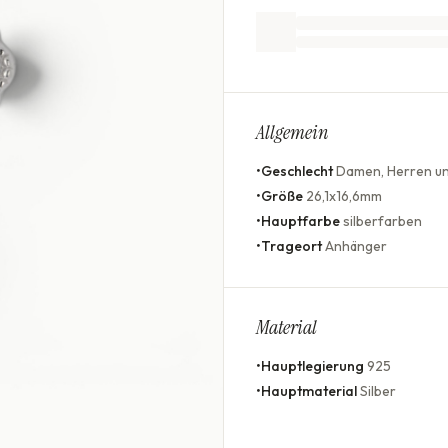
Allgemein
•
Geschlecht
Damen, Herren un
•
Größe
26,1x16,6mm
•
Hauptfarbe
silberfarben
•
Trageort
Anhänger
Material
•
Hauptlegierung
925
•
Hauptmaterial
Silber