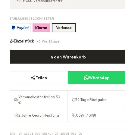
inkl. MwSt. ·
Versandkostenfrei
ZAHLUNGSMÖGLICHKEITEN
Vorkasse
Einzelstück
· 1–3 Werktage
In den Warenkorb
Teilen
WhatsApp
Versandkostenfrei ab 50
14 Tage Rückgabe
€
2 Jahre Gewährleistung
05971 / 3188
EAN:
37-10093-000-99
SKU:
37-10093-000-99