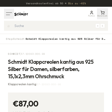
Versandkostenfrei ab
50
€
·
Bis zu −41%
Portal
Warenkorb
⌕
⌘
K
Shop
Schmidt
Schmidt Klappcreolen kantig aus 925 Silber für Damen, silberfarben, 15,1x2,3mm Ohrschmuck
›
›
SCHMIDT
37-10093-000-99
Schmidt Klappcreolen kantig aus 925
Silber für Damen, silberfarben,
15,1x2,3mm Ohrschmuck
Klappcreolen kantig
37-10093-000-99
€87,00