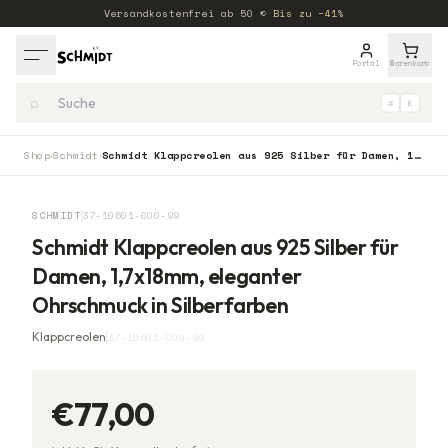
Versandkostenfrei ab
50
€
·
Bis zu −41%
Portal
Warenkorb
⌕
⌘
K
Shop
Schmidt
Schmidt Klappcreolen aus 925 Silber für Damen, 1,7x18mm, eleganter Ohrschmuck in Silberfarben
›
›
SCHMIDT
37-10601-000-99
Schmidt Klappcreolen aus 925 Silber für
Damen, 1,7x18mm, eleganter
Ohrschmuck in Silberfarben
Klappcreolen
37-10601-000-99
€77,00