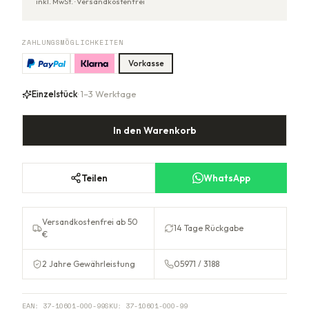
inkl. MwSt. ·
Versandkostenfrei
ZAHLUNGSMÖGLICHKEITEN
Vorkasse
Einzelstück
· 1–3 Werktage
In den Warenkorb
Teilen
WhatsApp
Versandkostenfrei ab 50
14 Tage Rückgabe
€
2 Jahre Gewährleistung
05971 / 3188
EAN:
37-10601-000-99
SKU:
37-10601-000-99