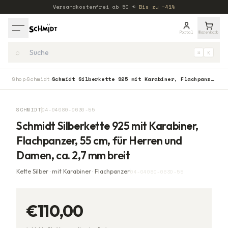
Versandkostenfrei ab
50
€
·
Bis zu −41%
Portal
Warenkorb
⌕
⌘
K
Shop
Schmidt
Schmidt Silberkette 925 mit Karabiner, Flachpanzer, 55 cm, für Herren und Damen, ca. 2,7 mm breit
›
›
SCHMIDT
04-04080-0630-55
Schmidt Silberkette 925 mit Karabiner,
Flachpanzer, 55 cm, für Herren und
Damen, ca. 2,7 mm breit
Kette Silber · mit Karabiner · Flachpanzer
04-04080-0630-55
€110,00