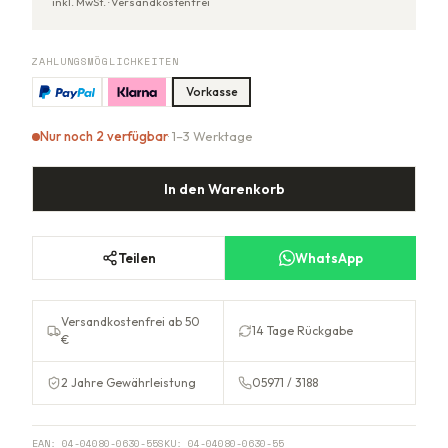
inkl. MwSt. ·
Versandkostenfrei
ZAHLUNGSMÖGLICHKEITEN
Vorkasse
Nur noch 2 verfügbar
· 1–3 Werktage
In den Warenkorb
Teilen
WhatsApp
Versandkostenfrei ab 50
14 Tage Rückgabe
€
2 Jahre Gewährleistung
05971 / 3188
EAN:
04-04080-0630-55
SKU:
04-04080-0630-55