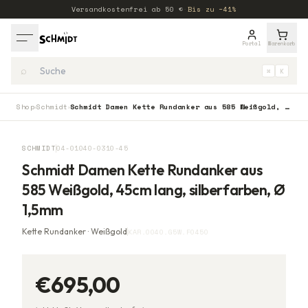
Versandkostenfrei ab
50
€
·
Bis zu −41%
Portal
Warenkorb
⌕
⌘
K
Shop
Schmidt
Schmidt Damen Kette Rundanker aus 585 Weißgold, 45cm lang, silberfarben, Ø 1,5mm
›
›
SCHMIDT
04-01040-0310-45
Schmidt Damen Kette Rundanker aus
585 Weißgold, 45cm lang, silberfarben, Ø
1,5mm
Kette Rundanker · Weißgold
KAR.0040.G5W.F0450
€695,00