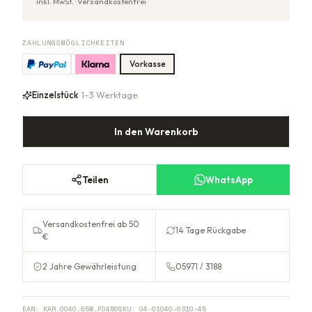
inkl. MwSt. ·
Versandkostenfrei
ZAHLUNGSMÖGLICHKEITEN
Vorkasse
Einzelstück
· 1–3 Werktage
In den Warenkorb
Teilen
WhatsApp
Versandkostenfrei ab 50
14 Tage Rückgabe
€
2 Jahre Gewährleistung
05971 / 3188
EAN:
KAR.0040.G5W.F0450
SKU:
04-01040-0310-45