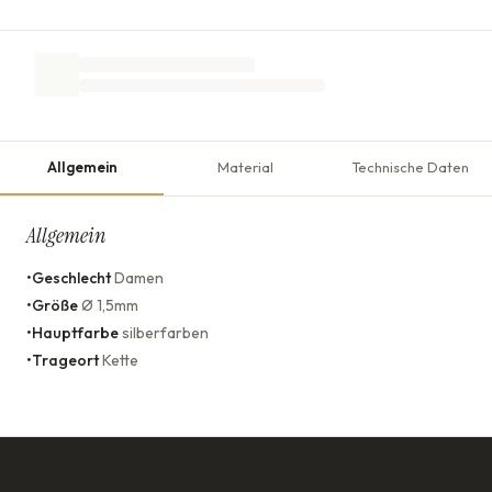
Allgemein
Material
Technische Daten
Allgemein
•
Geschlecht
Damen
•
Größe
Ø 1,5mm
•
Hauptfarbe
silberfarben
•
Trageort
Kette
KONTAKT