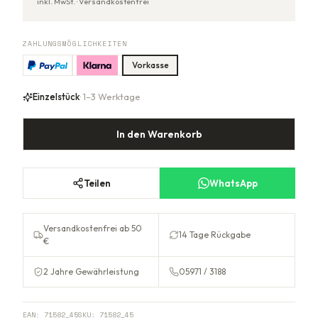
inkl. MwSt. ·
Versandkostenfrei
ZAHLUNGSMÖGLICHKEITEN
Vorkasse
Einzelstück
· 1–3 Werktage
In den Warenkorb
Teilen
WhatsApp
Versandkostenfrei ab 50
14 Tage Rückgabe
€
2 Jahre Gewährleistung
05971 / 3188
EAN:
71582_45
SKU:
71582_45