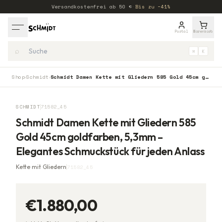
Versandkostenfrei ab
50
€
·
Bis zu −41%
Portal
Warenkorb
⌕
⌘
K
Shop
Schmidt
Schmidt Damen Kette mit Gliedern 585 Gold 45cm goldfarben, 5,3mm – Elegantes Schmuckstück für jeden Anlass
›
›
SCHMIDT
71582_45
Schmidt Damen Kette mit Gliedern 585
Gold 45cm goldfarben, 5,3mm –
Elegantes Schmuckstück für jeden Anlass
Kette mit Gliedern
71582_45
€1.880,00