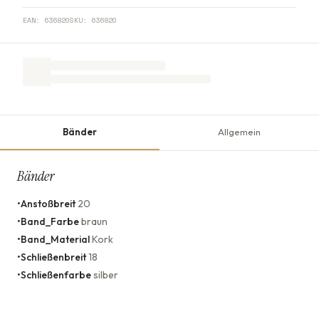
EAN:
636820
SKU:
636820
Bänder
Allgemein
Bänder
•
Anstoßbreit
20
•
Band_Farbe
braun
•
Band_Material
Kork
•
Schließenbreit
18
•
Schließenfarbe
silber