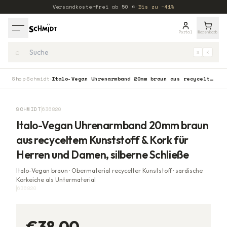
Versandkostenfrei ab
50
€
·
Bis zu −41%
Portal
Warenkorb
⌕
⌘
K
Shop
Schmidt
Italo-Vegan Uhrenarmband 20mm braun aus recyceltem Kunststoff & Kork für Herren und Damen, silberne Schließe
›
›
SCHMIDT
636820
Italo-Vegan Uhrenarmband 20mm braun
aus recyceltem Kunststoff & Kork für
Herren und Damen, silberne Schließe
Italo-Vegan braun · Obermaterial recycelter Kunststoff · sardische
Korkeiche als Untermaterial
636820
€38,00