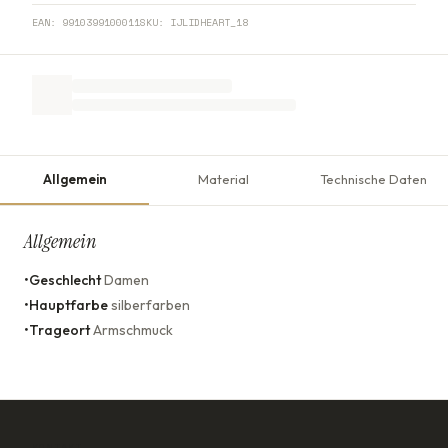
EAN:
9910399100011
SKU:
IJLIDHEART_18
Allgemein
Material
Technische Daten
Allgemein
•
Geschlecht
Damen
•
Hauptfarbe
silberfarben
•
Trageort
Armschmuck
KONTAKT