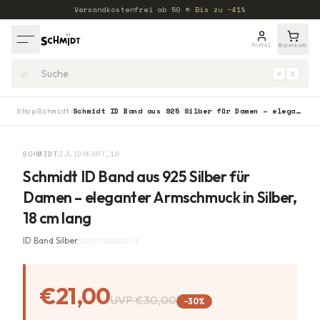
Versandkostenfrei ab
50
€
·
Bis zu −41%
Portal
Warenkorb
⌕
⌘
K
Shop
Schmidt
Schmidt ID Band aus 925 Silber für Damen – eleganter Armschmuck in Silber, 18 cm lang
›
›
−
30
%
SCHMIDT
IJLIDHEART_18
Schmidt ID Band aus 925 Silber für
Damen – eleganter Armschmuck in Silber,
18 cm lang
ID Band Silber
9910399100011
€21,00
UVP
€30,00
−
30
%