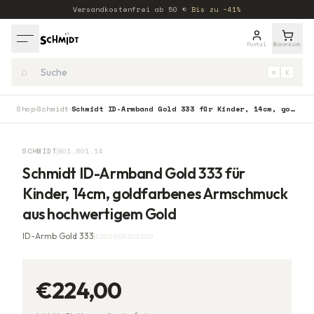
Versandkostenfrei ab
50
€
·
Bis zu −41%
Portal
Warenkorb
⌕
⌘
K
Shop
Schmidt
Schmidt ID-Armband Gold 333 für Kinder, 14cm, goldfarbenes Armschmuck aus hochwertigem Gold
›
›
SCHMIDT
801.601.14
Schmidt ID-Armband Gold 333 für
Kinder, 14cm, goldfarbenes Armschmuck
aus hochwertigem Gold
ID-Armb Gold 333
4250655324600
€224,00