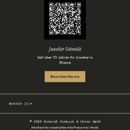
Juwelier Schmidt
Seit über 70 Jahren Ihr Juwelier in
Rheine
Besuchen Sie uns
▾
MARKEN (
0
)
©
2026
Schmidt Schmuck & Uhren GmbH
·
Alle Rechte vorbehalten
Alle Preise inkl. MwSt.