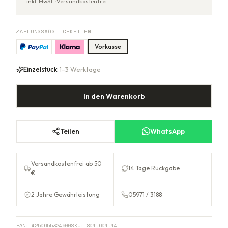
inkl. MwSt. ·
Versandkostenfrei
ZAHLUNGSMÖGLICHKEITEN
Vorkasse
Einzelstück
· 1–3 Werktage
In den Warenkorb
Teilen
WhatsApp
Versandkostenfrei ab 50
14 Tage Rückgabe
€
2 Jahre Gewährleistung
05971 / 3188
EAN:
4250655324600
SKU:
801.601.14