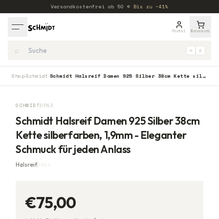
Versandkostenfrei ab
50
€
·
Bis zu −41%
Portal
Warenkorb
⌕
⌘
K
Shop
Schmidt
Schmidt Halsreif Damen 925 Silber 38cm Kette silberfarben, 1,9mm - Eleganter Schmuck für jeden Anlass
›
›
SCHMIDT
OR13
Schmidt Halsreif Damen 925 Silber 38cm
Kette silberfarben, 1,9mm - Eleganter
Schmuck für jeden Anlass
Halsreif
OR13
€75,00