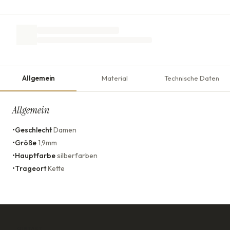
Allgemein
Material
Technische Daten
Allgemein
•
Geschlecht
Damen
•
Größe
1,9mm
•
Hauptfarbe
silberfarben
•
Trageort
Kette
KONTAKT