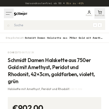
Versandkostenfrei ab
50
€
·
Bis zu −41%
Portal
Warenkorb
⌕
⌘
K
Shop
Schmidt
Schmidt Damen Halskette aus 750er Gold mit Amethyst, Peridot und Rhodonit, 42+3cm, goldfarben, violett, grün
›
›
SCHMIDT
066713/3K
Schmidt Damen Halskette aus 750er
Gold mit Amethyst, Peridot und
Rhodonit, 42+3cm, goldfarben, violett,
grün
Halskette mit Amethyst, Peridot und Rhodolit
0667133K
€902,00