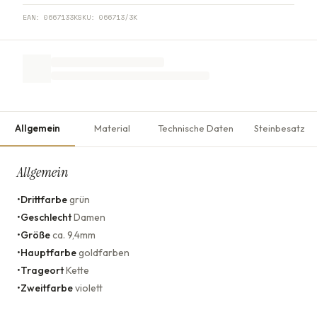
EAN:
0667133K
SKU:
066713/3K
Allgemein
Material
Technische Daten
Steinbesatz
Allgemein
•
Drittfarbe
grün
•
Geschlecht
Damen
•
Größe
ca. 9,4mm
•
Hauptfarbe
goldfarben
•
Trageort
Kette
•
Zweitfarbe
violett